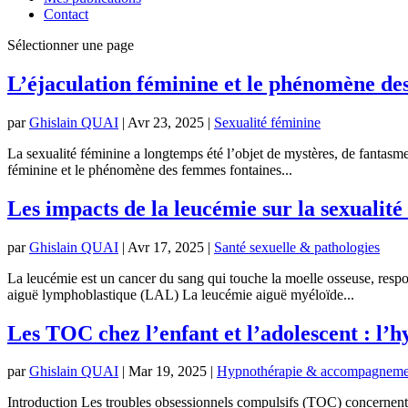
Contact
Sélectionner une page
L’éjaculation féminine et le phénomène de
par
Ghislain QUAI
|
Avr 23, 2025
|
Sexualité féminine
La sexualité féminine a longtemps été l’objet de mystères, de fantasmes
féminine et le phénomène des femmes fontaines...
Les impacts de la leucémie sur la sexualit
par
Ghislain QUAI
|
Avr 17, 2025
|
Santé sexuelle & pathologies
La leucémie est un cancer du sang qui touche la moelle osseuse, respon
aiguë lymphoblastique (LAL) La leucémie aiguë myéloïde...
Les TOC chez l’enfant et l’adolescent : l’hy
par
Ghislain QUAI
|
Mar 19, 2025
|
Hypnothérapie & accompagneme
Introduction Les troubles obsessionnels compulsifs (TOC) concernent env