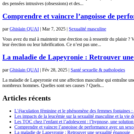
des pensées intrusives (obsessions) et des...
Comprendre et vaincre l’angoisse de perf
par
Ghislain QUAI
|
Mar 7, 2025
|
Sexualité masculine
Vous avez du mal à maintenir une érection ou à ressentir du plaisir ?
leur érection ou leur lubrification. Ce n’est pas une...
La maladie de Lapeyronie : Retrouver une 
par
Ghislain QUAI
|
Fév 28, 2025
|
Santé sexuelle & pathologies
La maladie de Lapeyronie est une affection masculine qui entraîne une 
nombreux hommes. Quelles sont ses causes ? Quels...
Articles récents
L’éjaculation féminine et le phénomène des femmes fontaines :
Les impacts de la leucémie sur la sexualité masculine et la vi
Les TOC chez l’enfant et l’adolescent : l’hypnose, une solution 
Comprendre et vaincre l’angoisse de performance avec un sexo
La maladie de Lapeyronie : Retrouver une sexualité épanouie