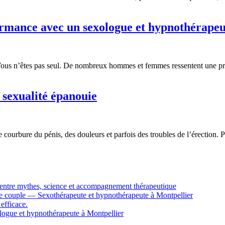
ormance avec un sexologue et hypnothérapeu
 Vous n’êtes pas seul. De nombreux hommes et femmes ressentent une pre
sexualité épanouie
courbure du pénis, des douleurs et parfois des troubles de l’érection. P
 entre mythes, science et accompagnement thérapeutique
e de couple — Sexothérapeute et hypnothérapeute à Montpellier
efficace.
logue et hypnothérapeute à Montpellier