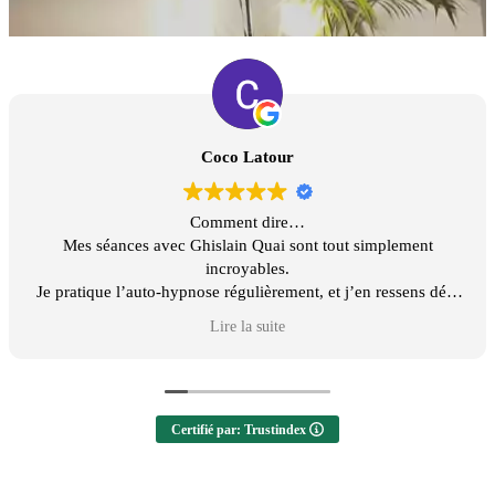
Coco Latour
Comment dire…
Mes séances avec Ghislain Quai sont tout simplement
incroyables.
Je pratique l’auto-hypnose régulièrement, et j’en ressens déjà
les bienfaits, mais avec lui, j’ai franchi un cap au-delà de mes
Lire la suite
attentes.
La confiance s’est installée dès notre premier échange
téléphonique, ce qui a rendu les séances encore plus
profondes et efficaces.
Certifié par: Trustindex