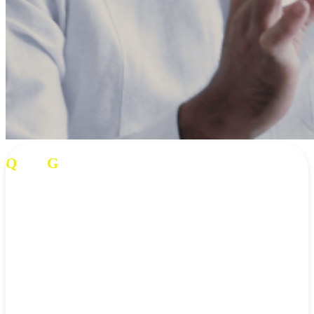
Q
UAI
G
hislain
Sexothérapeute – Hypnothérapeute – Conseiller en santé
sexuelle
Fort de mon parcours unique, combinant une expérience militaire, du
coaching sportif adapté, et
des spécialisations en sexothérapie et
hypnothérapie
, j’accompagne adultes, couples et enfants
vers des
changements profonds et durables
. En alliant
des approches
thérapeutiques modernes à un savoir-faire éprouvé, je vous propose un
accompagnement ciblé pour retrouver bien-être, confiance et
épanouissement.