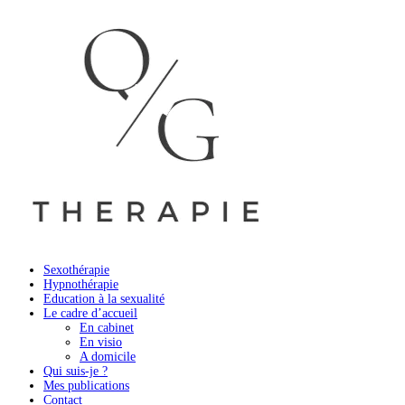
Sexothérapie
Hypnothérapie
Education à la sexualité
Le cadre d’accueil
En cabinet
En visio
A domicile
Qui suis-je ?
Mes publications
Contact