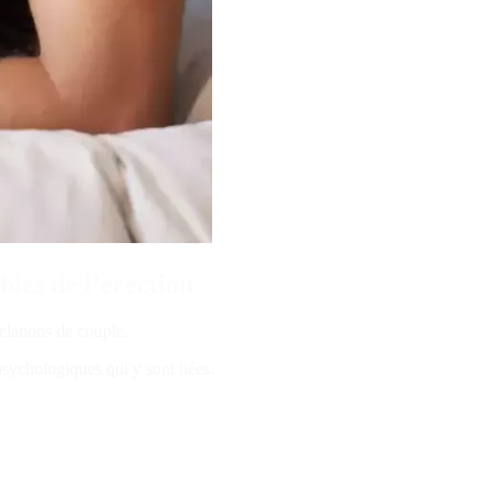
les de l’érection
elations de couple.
psychologiques qui y sont liées.