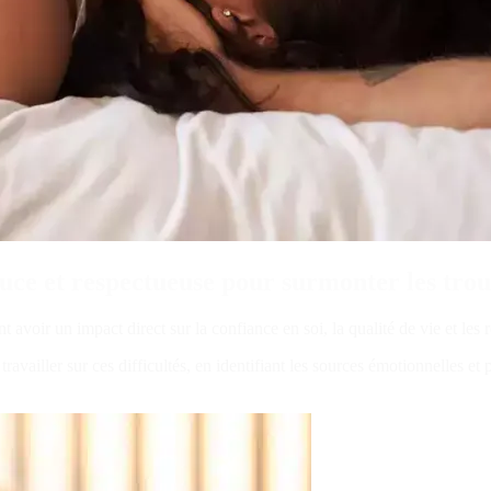
ce et respectueuse pour surmonter les troub
avoir un impact direct sur la confiance en soi, la qualité de vie et les r
availler sur ces difficultés, en identifiant les sources émotionnelles et 